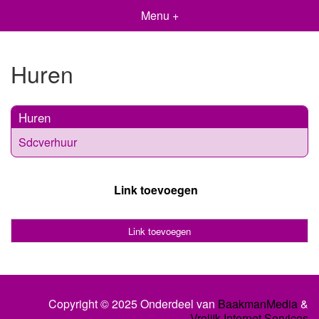
Menu +
Huren
Huren
Sdcverhuur
Link toevoegen
Link toevoegen
Copyright © 2025 Onderdeel van
BaakmanMedia
&
Vrolijk Internet Services